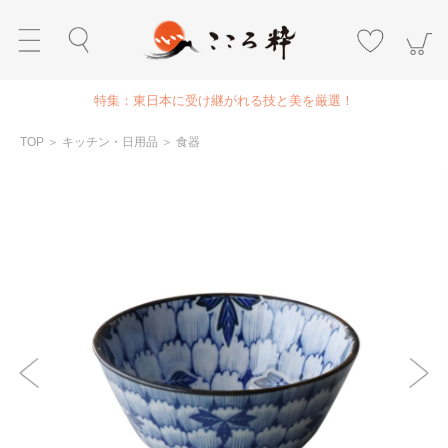
特集：東日本に受け継がれる技と美を厳選！
TOP
＞
キッチン・日用品
＞
食器