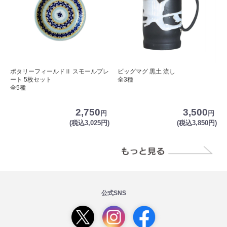
ポタリーフィールドⅡ スモールプレ
ビッグマグ 黒土 流し
ート 5枚セット
全3種
全5種
2,750
3,500
円
円
(税込3,025円)
(税込3,850円)
公式SNS