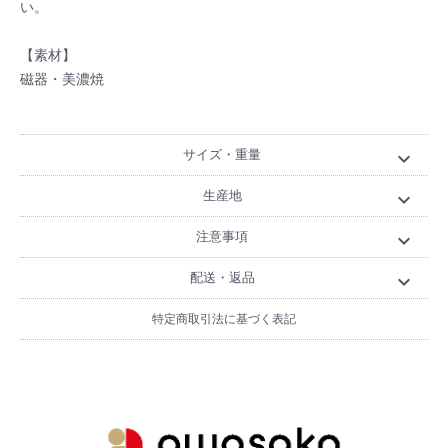
い。
【素材】
磁器・美濃焼
サイズ・重量
expand_more
生産地
expand_more
注意事項
expand_more
配送・返品
expand_more
特定商取引法に基づく表記