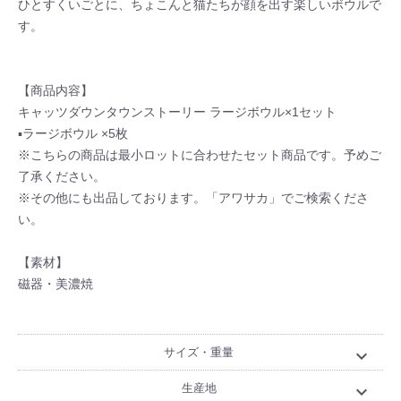
ひとすくいごとに、ちょこんと猫たちが顔を出す楽しいボウルで
す。
【商品内容】
キャッツダウンタウンストーリー ラージボウル×1セット
▪ラージボウル ×5枚
※こちらの商品は最小ロットに合わせたセット商品です。予めご
了承ください。
※その他にも出品しております。「アワサカ」でご検索くださ
い。
【素材】
磁器・美濃焼
サイズ・重量
expand_more
生産地
expand_more