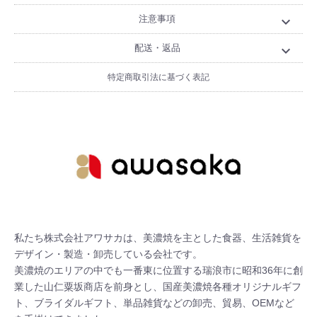
注意事項
expand_more
配送・返品
expand_more
特定商取引法に基づく表記
私たち株式会社アワサカは、美濃焼を主とした食器、生活雑貨を
デザイン・製造・卸売している会社です。

美濃焼のエリアの中でも一番東に位置する瑞浪市に昭和36年に創
業した山仁粟坂商店を前身とし、国産美濃焼各種オリジナルギフ
ト、ブライダルギフト、単品雑貨などの卸売、貿易、OEMなど