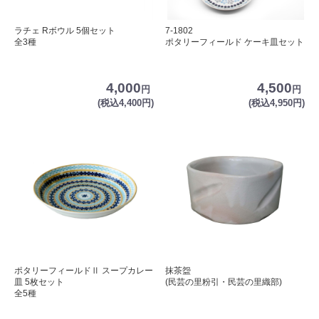
ラチェ Rボウル 5個セット
7-1802
全3種
ポタリーフィールド ケーキ皿セット
4,000
4,500
円
円
(税込4,400円)
(税込4,950円)
ポタリーフィールドⅡ スープカレー
抹茶盌
皿 5枚セット
(民芸の里粉引・民芸の里織部)
全5種