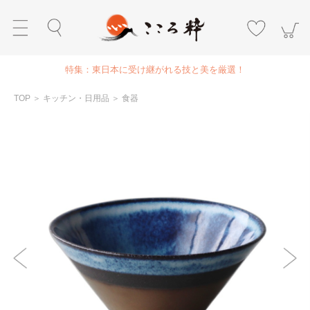
特集：東日本に受け継がれる技と美を厳選！
TOP
＞
キッチン・日用品
＞
食器