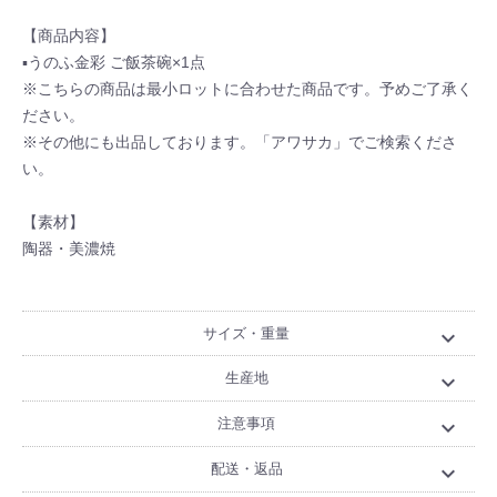
【商品内容】
▪うのふ金彩 ご飯茶碗×1点
※こちらの商品は最小ロットに合わせた商品です。予めご了承く
ださい。
※その他にも出品しております。「アワサカ」でご検索くださ
い。
【素材】
陶器・美濃焼
サイズ・重量
expand_more
生産地
expand_more
注意事項
expand_more
配送・返品
expand_more