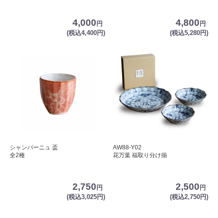
4,000
4,800
円
円
(税込4,400円)
(税込5,280円)
シャンパーニュ 盃
AW88-Y02
全2種
花万葉 福取り分け揃
2,750
2,500
円
円
(税込3,025円)
(税込2,750円)