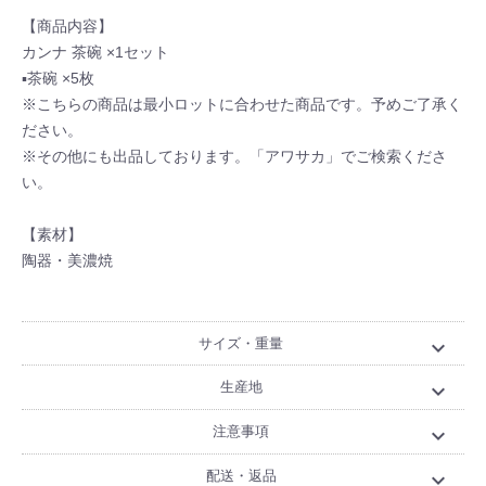
【商品内容】
カンナ 茶碗 ×1セット
▪茶碗 ×5枚
※こちらの商品は最小ロットに合わせた商品です。予めご了承く
ださい。
※その他にも出品しております。「アワサカ」でご検索くださ
い。
【素材】
陶器・美濃焼
サイズ・重量
expand_more
生産地
expand_more
注意事項
expand_more
配送・返品
expand_more