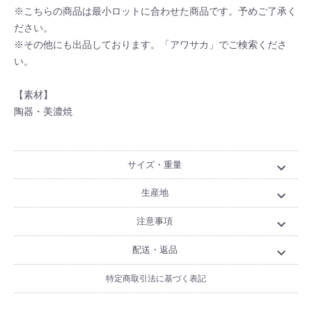
※こちらの商品は最小ロットに合わせた商品です。予めご了承く
ださい。
※その他にも出品しております。「アワサカ」でご検索くださ
い。
【素材】
陶器・美濃焼
サイズ・重量
expand_more
生産地
expand_more
注意事項
expand_more
配送・返品
expand_more
特定商取引法に基づく表記