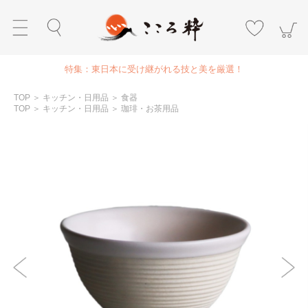
特集：東日本に受け継がれる技と美を厳選！
TOP
＞
キッチン・日用品
＞
食器
TOP
＞
キッチン・日用品
＞
珈琲・お茶用品