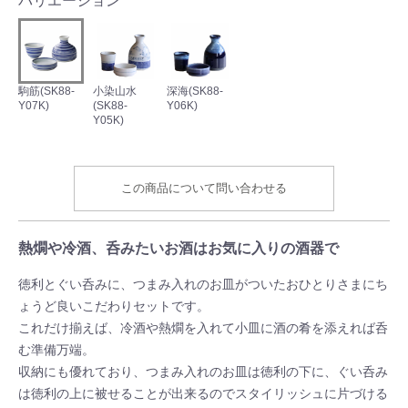
バリエーション
駒筋(SK88-
小染山水
深海(SK88-
Y07K)
(SK88-
Y06K)
Y05K)
この商品について問い合わせる
熱燗や冷酒、呑みたいお酒はお気に入りの酒器で
徳利とぐい呑みに、つまみ入れのお皿がついたおひとりさまにち
ょうど良いこだわりセットです。
これだけ揃えば、冷酒や熱燗を入れて小皿に酒の肴を添えれば呑
む準備万端。
収納にも優れており、つまみ入れのお皿は徳利の下に、ぐい呑み
は徳利の上に被せることが出来るのでスタイリッシュに片づける