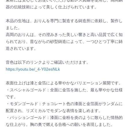
素材には安心してお使いいただける鉛レス真鍮を使用し、高岡銅
器の伝統技術によって美しく仕上げられています。
本品の生地は、おりんを専門に製造する鋳造所に依頼し、製作し
ました。
高岡のおりんは、その澄みきった美しい響きと高い品質で広く知
られており、昔ながらの砂型鋳造によって、一つひとつ丁寧に鋳
造されています。
音色は以下のリンクよりご確認いただけます。
https://youtu.be/_4-Y02esNLk
表面仕上げは漆と金箔による華やかなバリエーション展開です。
・スペシャルゴールド：全面に金箔を施した、最も華やかな仕様
です。
・モダンゴールド：チョコレート色の漆面と金箔面がランダムに
配置され、リズミカルでモダンな表情を楽しめます。
・パッションゴールド：漆面に金粉を炎のように散らした情熱的
な仕上がり。胸の奥で燃える合格への願いを表現しました。