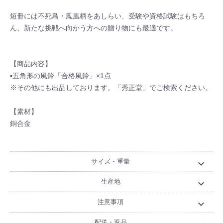
短冊には不死鳥・鳳凰柄をあしらい、受験や資格試験はもちろ
ん、新たな挑戦へ向かう方への贈り物にも最適です。
【商品内容】
▪五角形の風鈴「合格風鈴」×1点
※その他にも出品しております。「秀正堂」でご検索ください。
【素材】
銅合金
サイズ・重量
expand_more
生産地
expand_more
注意事項
expand_more
配送・返品