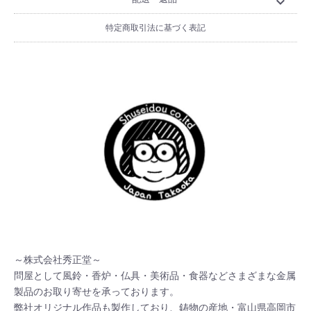
expand_more
特定商取引法に基づく表記
～株式会社秀正堂～

問屋として風鈴・香炉・仏具・美術品・食器などさまざまな金属
製品のお取り寄せを承っております。

弊社オリジナル作品も製作しており、鋳物の産地・富山県高岡市