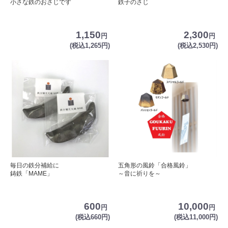
小さな鉄のおさじです
鉄子のさじ
1,150
2,300
円
円
(税込1,265円)
(税込2,530円)
毎日の鉄分補給に
五角形の風鈴「合格風鈴」
鋳鉄「MAME」
～音に祈りを～
600
10,000
円
円
(税込660円)
(税込11,000円)