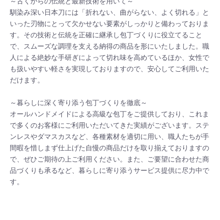
～古くからの伝統と最新技術を用いて～

馴染み深い日本刀には「折れない、曲がらない、よく切れる」と
いった刃物にとって欠かせない要素がしっかりと備わっておりま
す。その技術と伝統を正確に継承し包丁づくりに役立てること
で、スムーズな調理を支える納得の商品を形にいたしました。職
人による絶妙な手研ぎによって切れ味を高めているほか、女性で
も扱いやすい軽さを実現しておりますので、安心してご利用いた
だけます。

～暮らしに深く寄り添う包丁づくりを徹底～

オールハンドメイドによる高級な包丁をご提供しており、これま
で多くのお客様にご利用いただいてきた実績がございます。ステ
ンレスやダマスカスなど、各種素材を適切に用い、職人たちが手
間暇を惜しまず仕上げた自慢の商品だけを取り揃えておりますの
で、ぜひご期待の上ご利用ください。また、ご要望に合わせた商
品づくりも承るなど、暮らしに寄り添うサービス提供に尽力中で
す。