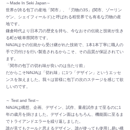
～Made In Seki Japan～
世界が誇る包丁の産地「関市」、「刃物の3S」(関市、ゾーリン
ゲン、シェイフィールド)と呼ばれる程世界でも有名な刃物の産
地です。
鎌倉時代より日本刀の歴史を持ち、今なおその伝統と技術が生き
る町が岐阜県関市です。
NiNJAはその伝統から受け継がれた技術で、1本1本丁寧に職人の
手で刃付けを行い製造されるからこそ、その品質が保証されてい
ます。
「関市の包丁の切れ味が良いのは当たり前」
だからこそNiNJAは「切れ味」に1つ「デザイン」というエッセ
ンスを加えました。我々は皆様に包丁の次のステージを感じて欲
しいのです。
～ Test and Test～
NiNJAは構想、企画、デザイン、試作、量産試作まで至るのに1
年の歳月を掛けました。デザイン面はもちろん、機能面に至るま
でトライアンドエラーを繰り返しました。
誰が見てもクールと思えるデザイン、誰が使っても使用し易い構