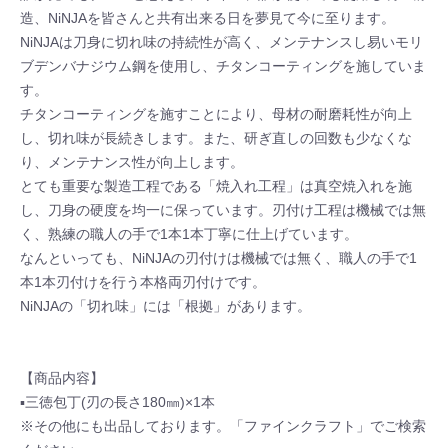
造、NiNJAを皆さんと共有出来る日を夢見て今に至ります。
NiNJAは刀身に切れ味の持続性が高く、メンテナンスし易いモリ
ブデンバナジウム鋼を使用し、チタンコーティングを施していま
す。
チタンコーティングを施すことにより、母材の耐磨耗性が向上
し、切れ味が長続きします。また、研ぎ直しの回数も少なくな
り、メンテナンス性が向上します。
とても重要な製造工程である「焼入れ工程」は真空焼入れを施
し、刀身の硬度を均一に保っています。刃付け工程は機械では無
く、熟練の職人の手で1本1本丁寧に仕上げています。
なんといっても、NiNJAの刃付けは機械では無く、職人の手で1
本1本刃付けを行う本格両刃付けです。
NiNJAの「切れ味」には「根拠」があります。
【商品内容】
▪三徳包丁(刃の長さ180㎜)×1本
※その他にも出品しております。「ファインクラフト」でご検索