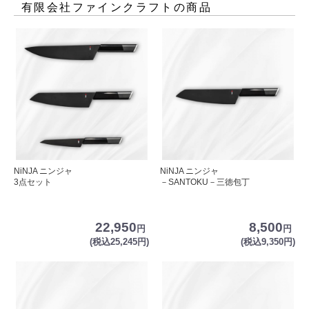
有限会社ファインクラフト
の商品
NiNJA ニンジャ
NiNJA ニンジャ
3点セット
－SANTOKU－三徳包丁
22,950
8,500
円
円
(税込25,245円)
(税込9,350円)