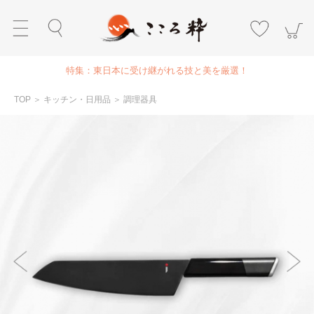
特集：東日本に受け継がれる技と美を厳選！
TOP
＞
キッチン・日用品
＞
調理器具