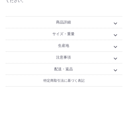
ください。
商品詳細
expand_more
サイズ・重量
expand_more
生産地
expand_more
注意事項
expand_more
配送・返品
expand_more
特定商取引法に基づく表記