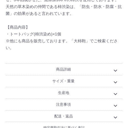
天然の草木染めの仲間である柿渋染は、「防虫・防水・防腐・抗
菌」の効果があると言われています。
【商品内容】
・トートバッグ(柿渋染め)×1個
※他にも商品を販売しております。「大柿鞄」でご検索くださ
い。
商品詳細
expand_more
サイズ・重量
expand_more
生産地
expand_more
注意事項
expand_more
配送・返品
expand_more
特定商取引法に基づく表記