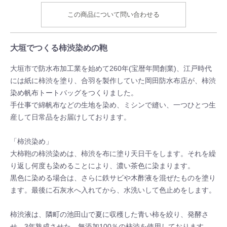
この商品について問い合わせる
大垣でつくる柿渋染めの鞄
大垣市で防水布加工業を始めて260年(宝暦年間創業)、江戸時代
には紙に柿渋を塗り、合羽を製作していた岡田防水布店が、柿渋
染め帆布トートバッグをつくりました。
手仕事で綿帆布などの生地を染め、ミシンで縫い、一つひとつ生
産して日常品をお届けしております。
「柿渋染め」
大柿鞄の柿渋染めは、柿渋を布に塗り天日干をします。それを繰
り返し何度も染めることにより、濃い茶色に染まります。
黒色に染める場合は、さらに鉄サビや木酢液を混ぜたものを塗り
ます。最後に石灰水へ入れてから、水洗いして色止めをします。
柿渋液は、隣町の池田山で夏に収穫した青い柿を絞り、発酵さ
せ、3年熟成させた、無添加100％の柿渋を使用しております。