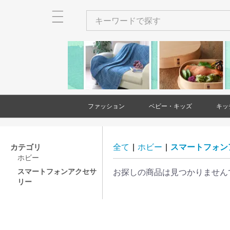
ファッション
ベビー・キッズ
キッ
メンズ
レディース
衣類
バッグ
財布・カードケース・ポー
ネクタイ
ショール・ストール
アクセサリー
ヘアアクセサリー
和装小物
靴
時計
傘
ベビー・キッズ用品
家具(ベビー・キッズ)
大型遊具
玩具・知育玩具
出産祝い・ギフト
絵本・本
バッグ(メンズ
財布・カード
ネクタイ(メン
アクセサリー(
和装小物(メン
靴(メンズ)
時計(メンズ)
衣類(レディー
バッグ(レディ
財布・カード
ショール・ス
アクセサリー(
ヘアアクセサ
靴(レディース
傘(レディース
チ
チ(メンズ)
チ(レディース
ース)
ス)
カテゴリ
全て
|
ホビー
|
スマートフォン
ホビー
スマートフォンアクセサ
お探しの商品は見つかりません
リー