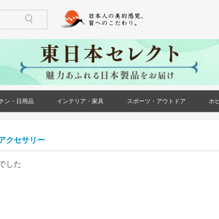
チン・日用品
インテリア・家具
スポーツ・アウトドア
ホ
)
ケース・ポー
ズ)
メンズ)
ズ)
ス)
ース)
ケース・ポー
トール(レディ
レディース)
リー(レディー
)
)
鍋・フライパン
調理器具
食器
酒器
箸・カトラリー
グラス・タンブラー
珈琲・お茶用品
保存用品
キッチンファブリック
キッチン雑貨
生活雑貨
日用消耗品
文房具
印鑑・ハンコ
防災用品
ペット用品
花・ガーデン
冠婚葬祭
家具(インテリア・家具)
収納家具
小物収納
インテリア小物
ライト・照明器具
ベッド・寝具
カーペット・ラグ
仏壇・仏具・神具
メモリアル・記念品
バーベキュー用品
ストーブ・焚き火台
アウトドア用テーブル
アウトドア用小物
ゴルフ用品
トレーニング用品
カー用品
)
アクセサリー
でした