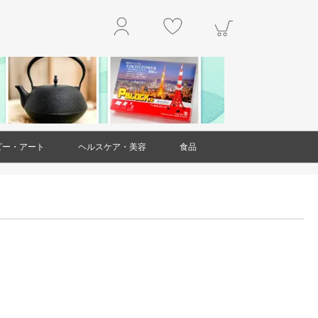
ビー・アート
ヘルスケア・美容
食品
玩具
アクセサリー
工作・キット
楽器
本・雑誌
掛軸
絵画
置物・オブジェ
工芸品・民芸品
ガラス製品
ダイエット・健康
スキンケア
ヘアケア
アロマ
美容雑貨
衛生用品(ヘルスケア・美容)
精肉・肉加工品
魚介類・水産加工品
野菜
果物
和菓子
洋菓子・スイーツ
お米・米粉
豆製品
レトルト食品
麺類
調味料
乾物
ジャム・はちみつ
非常用食品
ドリンク
お茶
お酒
その他食品