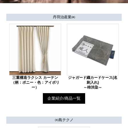
丹羽治産業㈱
三重構造ラクシス カーテン
ジャガード織カードケース(名
（柄：ポニー・色：アイボリ
刺入れ)
ー）
～柿渋染～
企業紹介/商品一覧
㈲島テクノ