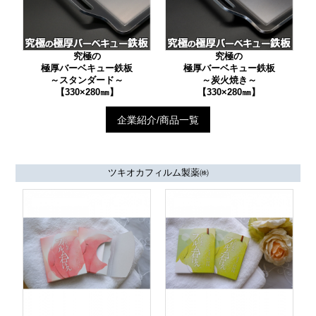
究極の
究極の
極厚バーベキュー鉄板
極厚バーベキュー鉄板
～スタンダード～
～炭火焼き～
【330×280㎜】
【330×280㎜】
企業紹介/商品一覧
ツキオカフィルム製薬㈱