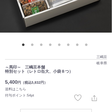
三嶋豆
岐阜県
～馬印～ 三嶋豆本舗
特別セット（レトロ缶大、小袋８つ）
5,400
円（税込5,832円）
送料はこちら
付与ポイント:54pt