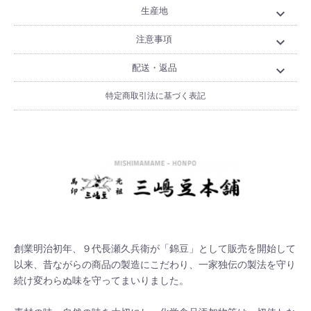
生産地
expand_more
注意事項
expand_more
配送・返品
expand_more
特定商取引法に基づく表記
創業明治初年、９代長瀬久兵衛が「錦豆」として販売を開始して
以来、昔ながらの商品の製造にこだわり、一家独伝の製法を守り
続け変わらぬ味を守ってまいりました。
