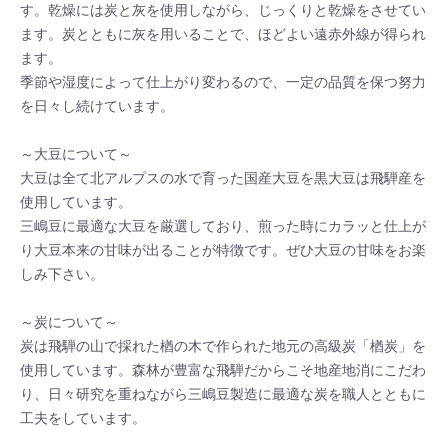
す。乾燥には炭と灰を使用しながら、じっくりと乾燥をさせてい
ます。炭とともに灰を用いることで、ほどよい遠赤外線が得られ
ます。
季節や湿度によって仕上がり変わるので、一定の品質を保つ努力
を日々し続けています。
～大豆について～
大豆は全て北アルプスの水で育った国産大豆を黒大豆は飛騨産を
使用しています。
三嶋豆に最適な大豆を厳選しており、煎った時にカラッと仕上が
り大豆本来の甘味が出ることが特徴です。ぜひ大豆の甘味をお楽
しみ下さい。
～炭について～
炭は飛騨の山で採れた楢の木で作られた地元の高級炭「楢炭」を
使用しています。森林が豊富な飛騨だからこそ地産地消にこだわ
り、日々研究を重ねながら三嶋豆製造に最適な炭を職人とともに
工夫をしています。