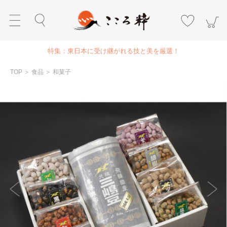
特集：東日本に受け継がれる技と美を厳選！
TOP
＞
食品
＞
和菓子