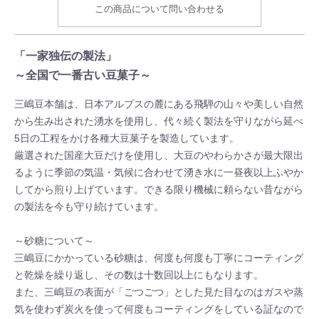
この商品について問い合わせる
「一家独伝の製法」
～全国で一番古い豆菓子～
三嶋豆本舗は、日本アルプスの麓にある飛騨の山々や美しい自然
から生み出された湧水を使用し、代々続く製法を守りながら延べ
5日の工程をかけ各種大豆菓子を製造しています。
厳選された国産大豆だけを使用し、大豆のやわらかさが最大限出
るように季節の気温・気候に合わせて湧き水に一昼夜以上ふやか
してから煎り上げています。できる限り機械に頼らない昔ながら
の製法を今も守り続けています。
～砂糖について～
三嶋豆にかかっている砂糖は、何度も何度も丁寧にコーティング
と乾燥を繰り返し、その数は十数回以上にもなります。
また、三嶋豆の表面が「ごつごつ」とした見た目なのはガスや蒸
気を使わず炭火を使って何度もコーティングをしている証なので