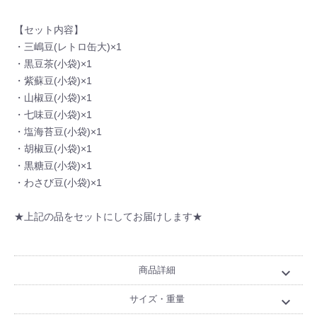
【セット内容】
・三嶋豆(レトロ缶大)×1
・黒豆茶(小袋)×1
・紫蘇豆(小袋)×1
・山椒豆(小袋)×1
・七味豆(小袋)×1
・塩海苔豆(小袋)×1
・胡椒豆(小袋)×1
・黒糖豆(小袋)×1
・わさび豆(小袋)×1
★上記の品をセットにしてお届けします★
商品詳細
expand_more
サイズ・重量
expand_more