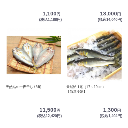
1,100
13,000
円
円
(税込1,188円)
(税込14,040円)
天然鮎の一夜干し / 8尾
天然鮎 1尾（17～19cm）
【急速冷凍】
11,500
1,300
円
円
(税込12,420円)
(税込1,404円)