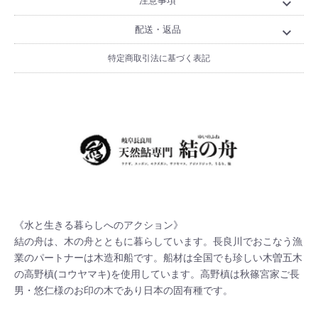
注意事項
expand_more
配送・返品
expand_more
特定商取引法に基づく表記
《水と生きる暮らしへのアクション》

結の舟は、木の舟とともに暮らしています。長良川でおこなう漁
業のパートナーは木造和船です。船材は全国でも珍しい木曽五木
の高野槙(コウヤマキ)を使用しています。高野槙は秋篠宮家ご長
男・悠仁様のお印の木であり日本の固有種です。
