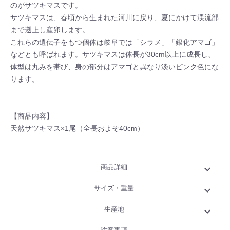
のがサツキマスです。
サツキマスは、春頃から生まれた河川に戻り、夏にかけて渓流部
まで遡上し産卵します。
これらの遺伝子をもつ個体は岐阜では「シラメ」「銀化アマゴ」
などとも呼ばれます。サツキマスは体長が30cm以上に成長し、
体型は丸みを帯び、身の部分はアマゴと異なり淡いピンク色にな
ります。
【商品内容】
天然サツキマス×1尾（全長およそ40cm）
商品詳細
expand_more
サイズ・重量
expand_more
生産地
expand_more