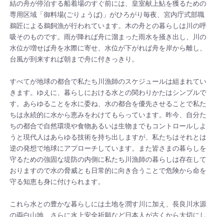
結の舟が停泊する船着場のすぐ前には、皇室献上鮎を獲るための
専用区域「御料場(ごりょうば)」がひろがり毎夜、宮内庁式部職 
鵜匠による鵜飼漁が行われています。木の舟との暮らしは川の呼
吸そのものです。雨が降れば舟に溜まった雨水を掻き出し、川の
水位が増せば舟を水際に寄せ、水位が下がれば舟を岸から離し、
台風が到来すれば朝まで舟に付きっきり。

すべてが地球の都合で私たち川漁師のスケジュールは組まれてい
きます。ゆえに、暮らしにおける水との関わりかたはシンプルで
す。あらゆることを水に委ね、水の都合を優先させることで私た
ちは永続的に水から恵みをわけてもらっています。昨今、自分た
ちの都合で自然環境や食物あるいは生物までもコントロールしよ
うと現代人はあらゆる技術を持ち出しますが、私たちはそれとは
逆の発想で地球にアプローチしています。また皆さまの暮らしを
守るための強固な堤防の内側に私たち川漁師の暮らしは存在して
おりますので水の脅威とも日常的に向き合うことで危険から命を
守る知恵も身に付けられます。

これら​水との豊かな暮らしには土地を潤す川に加え、長良川水源
の両白山地、さらに水上安全祈願など日本人が古くから大切にし