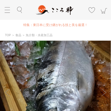
特集：東日本に受け継がれる技と美を厳選！
TOP
＞
食品
＞
魚介類・水産加工品