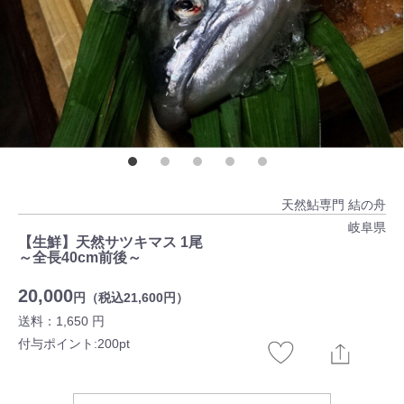
天然鮎専門 結の舟
岐阜県
【生鮮】天然サツキマス 1尾
～全長40cm前後～
20,000
円（税込21,600円）
送料：1,650 円
付与ポイント:200pt