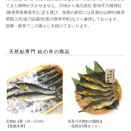
てきた精神が欠かせません。日頃から地元総社 那加手力雄神社
(岐阜県各務原市)に足を運び、漁期の節目には長瀧白山神社(岐阜
県郡上市)金刀比羅宮(香川県琴平町)などへ参拝しております。

故郷・岐阜でこの暮らしを続けてまいります。
天然鮎専門 結の舟
の商品
天然鮎 1尾（15～17cm）
長良川天然鮎の踊焼き
【急速冷凍】
～塩焼き5尾セット～