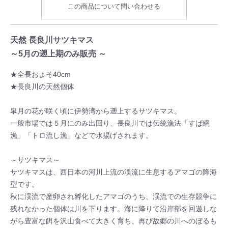
この商品について問い合わせる
天然 長良川サツキマス
～5月の遡上期のみ販売 ～
★全長およそ40cm
★長良川の天然個体
皐月の花が咲く頃に伊勢湾から遡上するサツキマス。
一般市場では５月にのみ出回り、長良川では伝統漁法「すば網
漁」「トロ流し漁」などで水揚げされます。
～サツキマス～
サツキマスは、西日本の河川上流の渓流に生息するアマゴの降海
型です。
秋に渓流で産卵され孵化したアマゴのうち、渓流での生存競争に
残れなかった個体は川を下ります。海に降りて沿岸部を回遊しな
がら豊富な餌を沢山食べて大きく育ち、再び故郷の川へのぼるも