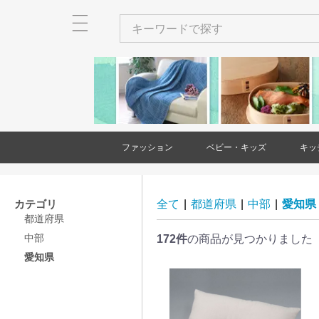
ファッション
ベビー・キッズ
キッ
メンズ
レディース
衣類
バッグ
財布・カードケース・ポー
ネクタイ
ショール・ストール
アクセサリー
ヘアアクセサリー
和装小物
靴
時計
傘
ベビー・キッズ用品
家具(ベビー・キッズ)
大型遊具
玩具・知育玩具
出産祝い・ギフト
絵本・本
バッグ(メンズ
財布・カード
ネクタイ(メン
アクセサリー(
和装小物(メン
靴(メンズ)
時計(メンズ)
衣類(レディー
バッグ(レディ
財布・カード
ショール・ス
アクセサリー(
ヘアアクセサ
靴(レディース
傘(レディース
チ
チ(メンズ)
チ(レディース
ース)
ス)
カテゴリ
全て
|
都道府県
|
中部
|
愛知県
都道府県
中部
172件
の商品が見つかりました
愛知県