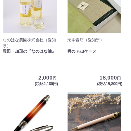
なのはな農園株式会社（愛知
乗本畳店（愛知県）
県）
豊田・加茂の『なのはな油』
畳のiPadケース
2,000
18,000
円
円
(税込2,160円)
(税込19,800円)