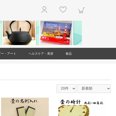
ビー・アート
ヘルスケア・美容
食品
玩具
アクセサリー
工作・キット
楽器
本・雑誌
掛軸
絵画
置物・オブジェ
工芸品・民芸品
ガラス製品
ダイエット・健康
スキンケア
ヘアケア
アロマ
美容雑貨
衛生用品(ヘルスケア・美容)
精肉・肉加工品
魚介類・水産加工品
野菜
果物
和菓子
洋菓子・スイーツ
お米・米粉
豆製品
レトルト食品
麺類
調味料
乾物
ジャム・はちみつ
非常用食品
ドリンク
お茶
お酒
その他食品