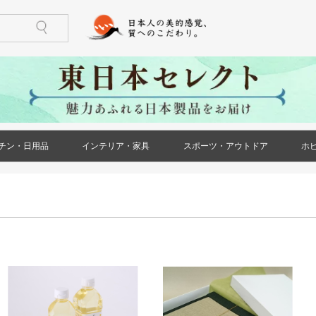
チン・日用品
インテリア・家具
スポーツ・アウトドア
ホ
)
ケース・ポー
ズ)
メンズ)
ズ)
ス)
ース)
ケース・ポー
トール(レディ
レディース)
リー(レディー
)
)
鍋・フライパン
調理器具
食器
酒器
箸・カトラリー
グラス・タンブラー
珈琲・お茶用品
保存用品
キッチンファブリック
キッチン雑貨
生活雑貨
日用消耗品
文房具
印鑑・ハンコ
防災用品
ペット用品
花・ガーデン
冠婚葬祭
家具(インテリア・家具)
収納家具
小物収納
インテリア小物
ライト・照明器具
ベッド・寝具
カーペット・ラグ
仏壇・仏具・神具
メモリアル・記念品
バーベキュー用品
ストーブ・焚き火台
アウトドア用テーブル
アウトドア用小物
ゴルフ用品
トレーニング用品
カー用品
)