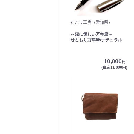
わたり工房（愛知県）
～森に優しい万年筆～
せともり万年筆/ナチュラル
10,000
円
(税込11,000円)