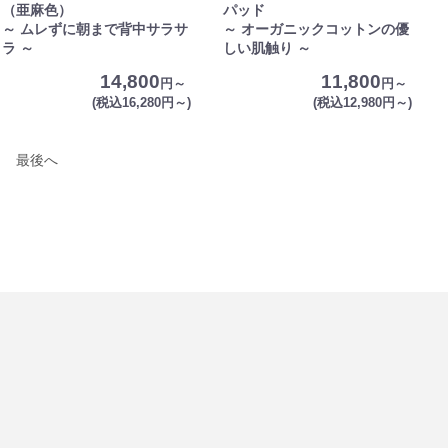
（亜麻色）
パッド
～ ムレずに朝まで背中サラサ
～ オーガニックコットンの優
ラ ～
しい肌触り ～
14,800
11,800
円～
円～
(税込16,280円～)
(税込12,980円～)
最後へ