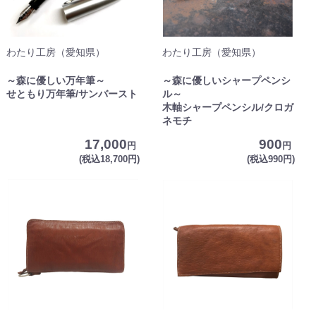
わたり工房（愛知県）
わたり工房（愛知県）
～森に優しい万年筆～
～森に優しいシャープペンシ
せともり万年筆/サンバースト
ル～
木軸シャープペンシル/クロガ
ネモチ
17,000
900
円
円
(税込18,700円)
(税込990円)